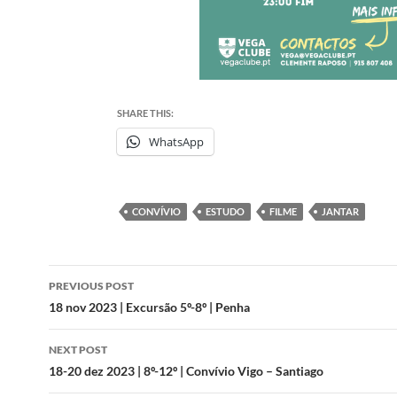
SHARE THIS:
WhatsApp
CONVÍVIO
ESTUDO
FILME
JANTAR
Post
PREVIOUS POST
navigation
18 nov 2023 | Excursão 5º-8º | Penha
NEXT POST
18-20 dez 2023 | 8º-12º | Convívio Vigo – Santiago