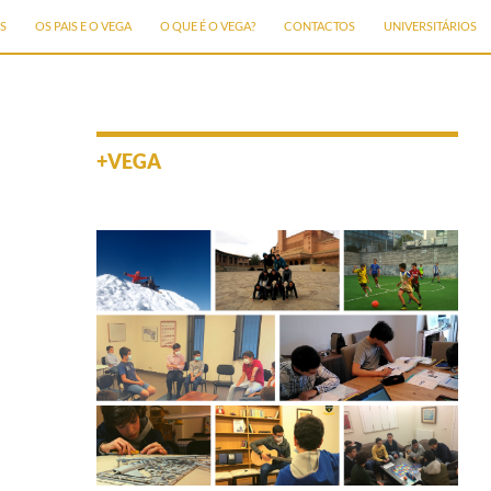
S
OS PAIS E O VEGA
O QUE É O VEGA?
CONTACTOS
UNIVERSITÁRIOS
+VEGA