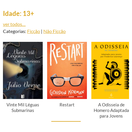
Idade: 13+
ver todos…
Categorias:
Ficção
|
Não Ficção
Vinte Mil Léguas
Restart
A Odisseia de
Submarinas
Homero Adaptada
para Jovens