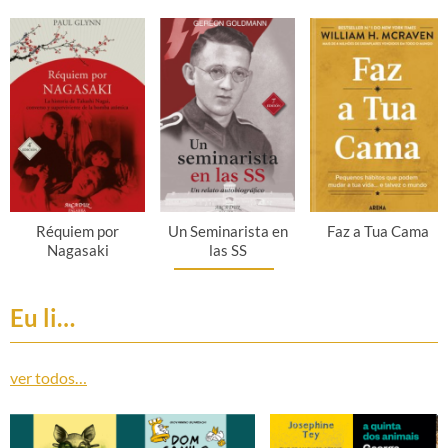
Réquiem por
Un Seminarista en
Faz a Tua Cama
Nagasaki
las SS
Eu li…
ver todos…