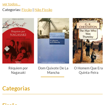
ver todos…
Categorias:
Ficção
|
Não Ficção
Réquiem por
Dom Quixote De La
O Homem Que Era
Nagasaki
Mancha
Quinta-Feira
Categorias