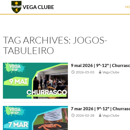
SK
VEGA CLUBE
H
TAG ARCHIVES: JOGOS-
TABULEIRO
9 mai 2026 | 9º-12º | Churras
2026-05-03
Vega Clube
7 mar 2026 | 9º-12º | Churras
2026-02-28
Vega Clube