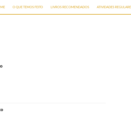
IP TO CONTENT
OME
O QUE TEMOS FEITO
LIVROS RECOMENDADOS
ATIVIDADES REGULARE
co
co