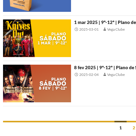
1 mar 2025 | 9º-12º | Plano d
2025-03-01
Vega Clube
8 fev 2025 | 9º-12º | Plano de
2025-02-04
Vega Clube
Posts
1
2