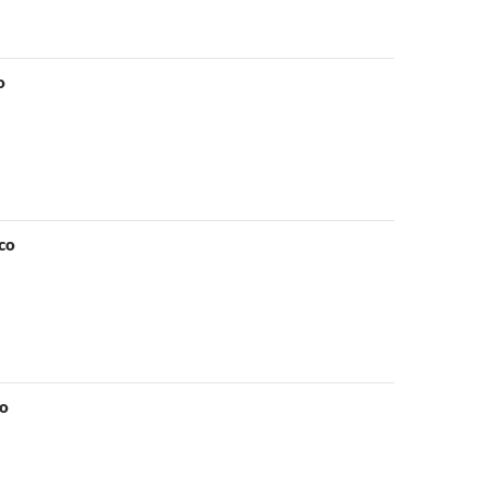
o
sco
co