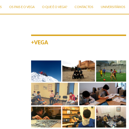
S
OS PAIS E O VEGA
O QUE É O VEGA?
CONTACTOS
UNIVERSITÁRIOS
+VEGA