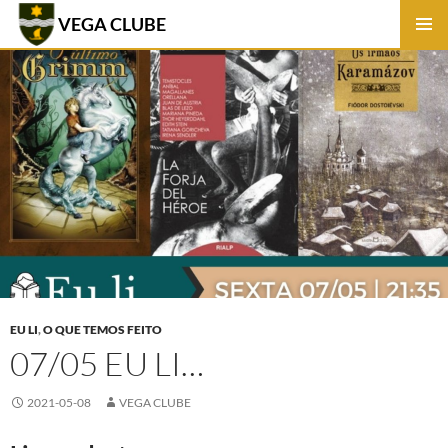
VEGA CLUBE
SKIP
PRIMAR
TO
MENU
CONTENT
EU LI
,
O QUE TEMOS FEITO
07/05 EU LI…
2021-05-08
VEGA CLUBE