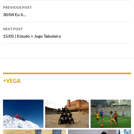
Post
PREVIOUS POST
navigation
30/04 Eu li…
NEXT POST
15/05 | Estudo + Jogo Tabuleiro
+VEGA