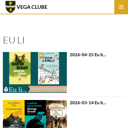
VEGA CLUBE
SKIP
PRIMAR
TO
MENU
CONTENT
EU LI
2026-04-25 Eu li…
2026-03-14 Eu li…