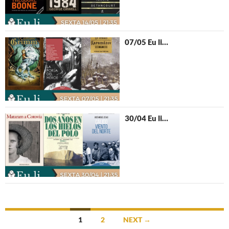
07/05 Eu li…
30/04 Eu li…
Posts
1
2
NEXT →